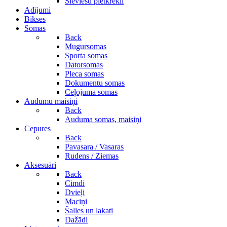
Sieviešu pletkrekli
Adījumi
Bikses
Somas
Back
Mugursomas
Sporta somas
Datorsomas
Pleca somas
Dokumentu somas
Ceļojuma somas
Audumu maisiņi
Back
Auduma somas, maisiņi
Cepures
Back
Pavasara / Vasaras
Rudens / Ziemas
Aksesuāri
Back
Cimdi
Dvieļi
Maciņi
Šalles un lakati
Dažādi