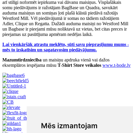
arī stilīgi noformēt iepirkuma vai dāvanu maisiņus. Visplašākais
somu piedāvājums ir ražotājam BagBase un Quadra, savukārt
auduma maisiņus un somiņas ļoti plašā klāstā piedāvā ražotājs
Westford Mill. Vēl piedāvājumā ir somas no tādiem ražotājiem
Adler, Clique un Regatta. Dažādi auduma maisiņi no Westford Mill
un Bagbase ir pieejami mūsu noliktavā uz vietas, bet citas preces ir
pieejamas uz pasūtījuma apmēram nedēļas laikā.
Lai vienkāršāk atrastu meklēto, sūti savu pieprasījumu mums -
mēs to izskatīsim un sagatavosim piedāvājumu.
Mazumtirdzniecība
un maisiņu apdruka vienā vai dažos
eksemplāros iespējama mūsu
T-Shirt Store veikalos
www.t-bode.lv
Mēs izmantojam