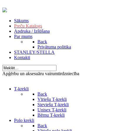
Sākums
Preču Katalogs
Apdruka / Izšūšana
Par mums
Back
Privātuma politika
STANLEY/STELLA
Kontakti
Apģērbu un aksesuāru vairumtirdzniecība
T-krekli
Back
Vīriešu T-krekli
Sieviešu T-krekli
Unisex T-krekli
Bērnu T-krekli
Polo krekli
Back
Vīriešu polo krekli