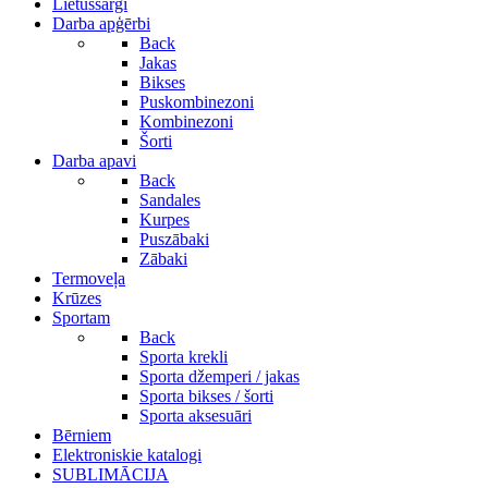
Lietussargi
Darba apģērbi
Back
Jakas
Bikses
Puskombinezoni
Kombinezoni
Šorti
Darba apavi
Back
Sandales
Kurpes
Puszābaki
Zābaki
Termoveļa
Krūzes
Sportam
Back
Sporta krekli
Sporta džemperi / jakas
Sporta bikses / šorti
Sporta aksesuāri
Bērniem
Elektroniskie katalogi
SUBLIMĀCIJA