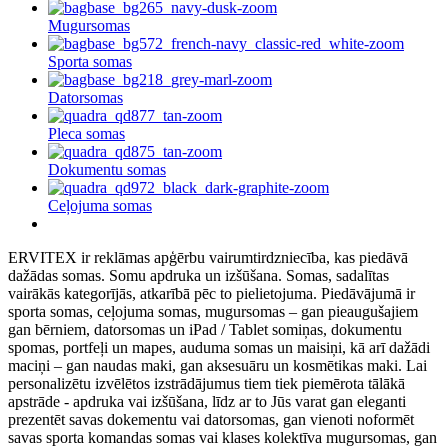
Mugursomas
Sporta somas
Datorsomas
Pleca somas
Dokumentu somas
Ceļojuma somas
ERVITEX ir reklāmas apģērbu vairumtirdzniecība, kas piedāvā
dažādas somas. Somu apdruka un izšūšana. Somas, sadalītas
vairākās kategorījās, atkarībā pēc to pielietojuma. Piedāvājumā ir
sporta somas, ceļojuma somas, mugursomas – gan pieaugušajiem
gan bērniem, datorsomas un iPad / Tablet somiņas, dokumentu
spomas, portfeļi un mapes, auduma somas un maisiņi, kā arī dažādi
maciņi – gan naudas maki, gan aksesuāru un kosmētikas maki. Lai
personalizētu izvēlētos izstrādājumus tiem tiek piemērota tālākā
apstrāde - apdruka vai izšūšana, līdz ar to Jūs varat gan eleganti
prezentēt savas dokementu vai datorsomas, gan vienoti noformēt
savas sporta komandas somas vai klases kolektīva mugursomas, gan