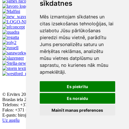
sīkdatnes
Mēs izmantojam sīkdatnes un
citas izsekošanas tehnoloģijas, lai
uzlabotu Jūsu pārlūkošanas
pieredzi mūsu vietnē, parādītu
Jums personalizētu saturu un
mērķētas reklāmas, analizētu
mūsu vietnes datplūsmu un
saprastu, no kurienes nāk mūsu
apmeklētāji.
Es piekrītu
© Ervitex 2016 - 2026
Es noraidu
Braslas iela 29, ieeja A, 2. stāvs, Rīga, LV - 1084
Telefons: +371 67543384; +371 67436896
Fakss: +371 67552223
Mainīt manas preferences
E-pasts: birojs@ervitex.lv
Uz augšu