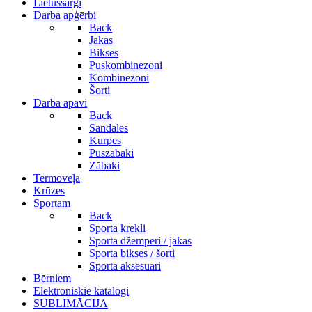
Lietussargi
Darba apģērbi
Back
Jakas
Bikses
Puskombinezoni
Kombinezoni
Šorti
Darba apavi
Back
Sandales
Kurpes
Puszābaki
Zābaki
Termoveļa
Krūzes
Sportam
Back
Sporta krekli
Sporta džemperi / jakas
Sporta bikses / šorti
Sporta aksesuāri
Bērniem
Elektroniskie katalogi
SUBLIMĀCIJA