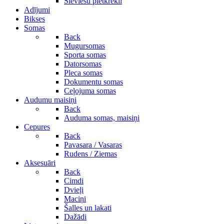
Sieviešu pletkrekli
Adījumi
Bikses
Somas
Back
Mugursomas
Sporta somas
Datorsomas
Pleca somas
Dokumentu somas
Ceļojuma somas
Audumu maisiņi
Back
Auduma somas, maisiņi
Cepures
Back
Pavasara / Vasaras
Rudens / Ziemas
Aksesuāri
Back
Cimdi
Dvieļi
Maciņi
Šalles un lakati
Dažādi