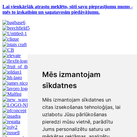
Lai vienkāršāk atrastu meklēto, sūti savu pieprasījumu mums -
mēs to izskatīsim un sagatavosim piedāvājumu.
Mēs izmantojam
sīkdatnes
Mēs izmantojam sīkdatnes un
citas izsekošanas tehnoloģijas, lai
uzlabotu Jūsu pārlūkošanas
pieredzi mūsu vietnē, parādītu
Jums personalizētu saturu un
mērķētas reklāmas, analizētu