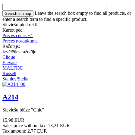
Leave the search box empty to find all products, or
enter a search term to find a specific product.
Sieviešu pletkrekli
Kārtot pēc:
Preces cenas +/-
Preces nosaukuma
Ražotājs:
Izvēlēties ražotāju
Clique
Elevate
MALFINI
Russell
Stanley/Stella
A214
Sieviešu blūze "Chic"
15,98 EUR
Sales price without tax:
13,21 EUR
Tax amount:
2,77 EUR