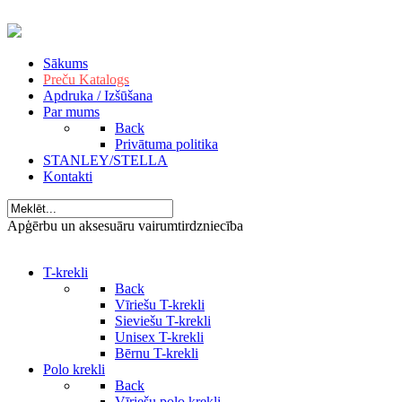
Sākums
Preču Katalogs
Apdruka / Izšūšana
Par mums
Back
Privātuma politika
STANLEY/STELLA
Kontakti
Apģērbu un aksesuāru vairumtirdzniecība
T-krekli
Back
Vīriešu T-krekli
Sieviešu T-krekli
Unisex T-krekli
Bērnu T-krekli
Polo krekli
Back
Vīriešu polo krekli