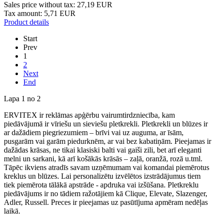
Sales price without tax:
27,19 EUR
Tax amount:
5,71 EUR
Product details
Start
Prev
1
2
Next
End
Lapa 1 no 2
ERVITEX ir reklāmas apģērbu vairumtirdzniecība, kam
piedāvājumā ir vīriešu un sieviešu pletkrekli. Pletkrekli un blūzes ir
ar dažādiem piegriezumiem – brīvi vai uz auguma, ar īsām,
pusgarām vai garām piedurknēm, ar vai bez kabatiņām. Pieejamas ir
dažādas krāsas, ne tikai klasiski balti vai gaiši zili, bet arī eleganti
melni un sarkani, kā arī košākās krāsās – zaļā, oranžā, rozā u.tml.
Tāpēc ikviens atradīs savam uzņēmumam vai komandai piemērotus
kreklus un blūzes. Lai personalizētu izvēlētos izstrādājumus tiem
tiek piemērota tālākā apstrāde - apdruka vai izšūšana. Pletkreklu
piedāvājums ir no tādiem ražotājiem kā Clique, Elevate, Slazenger,
Adler, Russell. Preces ir pieejamas uz pasūtījuma apmēram nedēļas
laikā.