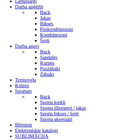
Lietussargi
Darba apģērbi
Back
Jakas
Bikses
Puskombinezoni
Kombinezoni
Šorti
Darba apavi
Back
Sandales
Kurpes
Puszābaki
Zābaki
Termoveļa
Krūzes
Sportam
Back
Sporta krekli
Sporta džemperi / jakas
Sporta bikses / šorti
Sporta aksesuāri
Bērniem
Elektroniskie katalogi
SUBLIMĀCIJA