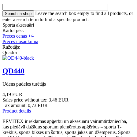
Leave the search box empty to find all products, or
enter a search term to find a specific product.
Sporta aksesuāri
Kārtot pēc:
Preces cenas +/-
Preces nosaukuma
Ražotājs:
Quadra
QD440
Ūdens pudeles turētājs
4,19 EUR
Sales price without tax:
3,46 EUR
Tax amount:
0,73 EUR
Product details
ERVITEX ir reklāmas apģērbu un aksesuāru vairumtirdzniecība,
kas piedāvā dažādus sportam piemērotus apģērbus – sporta T-
kreklus, sporta bikses un šortus, sporta jakas un džemperus. Sporta