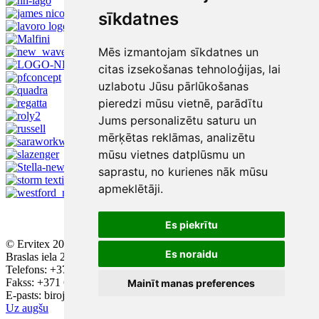
sīkdatnes
Mēs izmantojam sīkdatnes un
citas izsekošanas tehnoloģijas, lai
uzlabotu Jūsu pārlūkošanas
pieredzi mūsu vietnē, parādītu
Jums personalizētu saturu un
mērķētas reklāmas, analizētu
mūsu vietnes datplūsmu un
saprastu, no kurienes nāk mūsu
apmeklētāji.
Es piekrītu
© Ervitex 2016 - 2026
Es noraidu
Braslas iela 29, ieeja A, 2. stāvs, Rīga, LV - 1084
Telefons: +371 67543384; +371 67436896
Fakss: +371 67552223
Mainīt manas preferences
E-pasts: birojs@ervitex.lv
Uz augšu