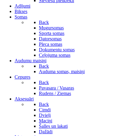
Sieviešu pletkrekli
Adījumi
Bikses
Somas
Back
Mugursomas
Sporta somas
Datorsomas
Pleca somas
Dokumentu somas
Ceļojuma somas
Audumu maisiņi
Back
Auduma somas, maisiņi
Cepures
Back
Pavasara / Vasaras
Rudens / Ziemas
Aksesuāri
Back
Cimdi
Dvieļi
Maciņi
Šalles un lakati
Dažādi