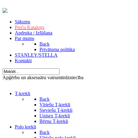
Sākums
Preču Katalogs
Apdruka / Izšūšana
Par mums
Back
Privātuma politika
STANLEY/STELLA
Kontakti
Apģērbu un aksesuāru vairumtirdzniecība
T-krekli
Back
Vīriešu T-krekli
Sieviešu T-krekli
Unisex T-krekli
Bērnu T-krekli
Polo krekli
Back
Vīriešu polo krekli