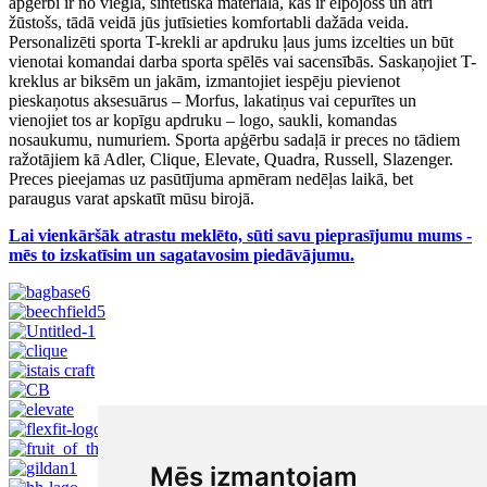
apģērbi ir no viegla, sintētiska materiāla, kas ir elpojošs un ātri
žūstošs, tādā veidā jūs jutīsieties komfortabli dažāda veida.
Personalizēti sporta T-krekli ar apdruku ļaus jums izcelties un būt
vienotai komandai darba sporta spēlēs vai sacensībās. Saskaņojiet T-
kreklus ar biksēm un jakām, izmantojiet iespēju pievienot
pieskaņotus aksesuārus – Morfus, lakatiņus vai cepurītes un
vienojiet tos ar kopīgu apdruku – logo, saukli, komandas
nosaukumu, numuriem. Sporta apģērbu sadaļā ir preces no tādiem
ražotājiem kā Adler, Clique, Elevate, Quadra, Russell, Slazenger.
Preces pieejamas uz pasūtījuma apmēram nedēļas laikā, bet
paraugus varat apskatīt mūsu birojā.
Lai vienkāršāk atrastu meklēto, sūti savu pieprasījumu mums -
mēs to izskatīsim un sagatavosim piedāvājumu.
Mēs izmantojam