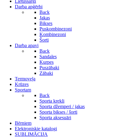
Lietussargi
Darba apģērbi
Back
Jakas
Bikses
Puskombinezoni
Kombinezoni
Šorti
Darba apavi
Back
Sandales
Kurpes
Puszābaki
Zābaki
Termoveļa
Krūzes
Sportam
Back
Sporta krekli
Sporta džemperi / jakas
Sporta bikses / šorti
Sporta aksesuāri
Bērniem
Elektroniskie katalogi
SUBLIMĀCIJA