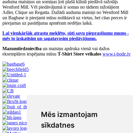
auduma maisiņus un somiņas ļoti plašā klāstā piedāvā ražotājs
Westford Mill. Vēl piedāvājumā ir somas no tādiem ražotājiem
Adler, Clique un Regatta. Dažādi auduma maisiņi no Westford Mill
un Bagbase ir pieejami mūsu noliktavā uz vietas, bet citas preces ir
pieejamas uz pasūtījuma apmēram nedēļas laikā.
Lai vienkāršāk atrastu meklēto, sūti savu pieprasījumu mums -
mēs to izskatīsim un sagatavosim piedāvājumu.
Mazumtirdzniecība
un maisiņu apdruka vienā vai dažos
eksemplāros iespējama mūsu
T-Shirt Store veikalos
www.t-bode.lv
Mēs izmantojam
sīkdatnes