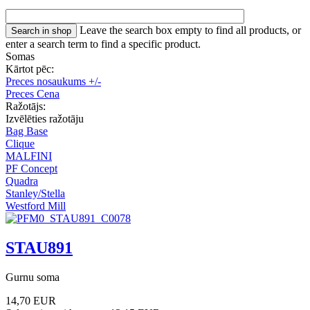
Leave the search box empty to find all products, or
enter a search term to find a specific product.
Somas
Kārtot pēc:
Preces nosaukums +/-
Preces Cena
Ražotājs:
Izvēlēties ražotāju
Bag Base
Clique
MALFINI
PF Concept
Quadra
Stanley/Stella
Westford Mill
STAU891
Gurnu soma
14,70 EUR