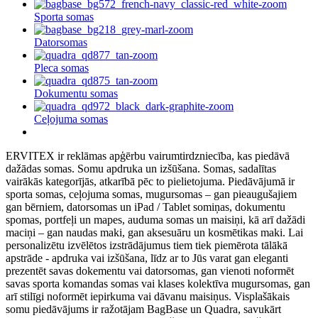
Sporta somas
Datorsomas
Pleca somas
Dokumentu somas
Ceļojuma somas
ERVITEX ir reklāmas apģērbu vairumtirdzniecība, kas piedāvā
dažādas somas. Somu apdruka un izšūšana. Somas, sadalītas
vairākās kategorījās, atkarībā pēc to pielietojuma. Piedāvājumā ir
sporta somas, ceļojuma somas, mugursomas – gan pieaugušajiem
gan bērniem, datorsomas un iPad / Tablet somiņas, dokumentu
spomas, portfeļi un mapes, auduma somas un maisiņi, kā arī dažādi
maciņi – gan naudas maki, gan aksesuāru un kosmētikas maki. Lai
personalizētu izvēlētos izstrādājumus tiem tiek piemērota tālākā
apstrāde - apdruka vai izšūšana, līdz ar to Jūs varat gan eleganti
prezentēt savas dokementu vai datorsomas, gan vienoti noformēt
savas sporta komandas somas vai klases kolektīva mugursomas, gan
arī stilīgi noformēt iepirkuma vai dāvanu maisiņus. Visplašākais
somu piedāvājums ir ražotājam BagBase un Quadra, savukārt