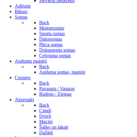
Sieviešu pletkrekli
Adījumi
Bikses
Somas
Back
Mugursomas
Sporta somas
Datorsomas
Pleca somas
Dokumentu somas
Ceļojuma somas
Audumu maisiņi
Back
Auduma somas, maisiņi
Cepures
Back
Pavasara / Vasaras
Rudens / Ziemas
Aksesuāri
Back
Cimdi
Dvieļi
Maciņi
Šalles un lakati
Dažādi