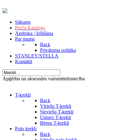
Sākums
Preču Katalogs
Apdruka / Izšūšana
Par mums
Back
Privātuma politika
STANLEY/STELLA
Kontakti
Apģērbu un aksesuāru vairumtirdzniecība
T-krekli
Back
Vīriešu T-krekli
Sieviešu T-krekli
Unisex T-krekli
Bērnu T-krekli
Polo krekli
Back
Vīriešu polo krekli