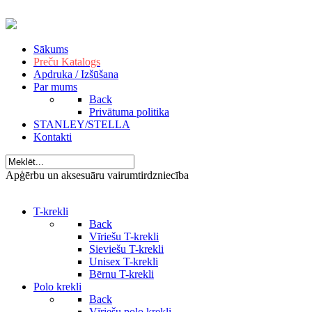
Sākums
Preču Katalogs
Apdruka / Izšūšana
Par mums
Back
Privātuma politika
STANLEY/STELLA
Kontakti
Apģērbu un aksesuāru vairumtirdzniecība
T-krekli
Back
Vīriešu T-krekli
Sieviešu T-krekli
Unisex T-krekli
Bērnu T-krekli
Polo krekli
Back
Vīriešu polo krekli