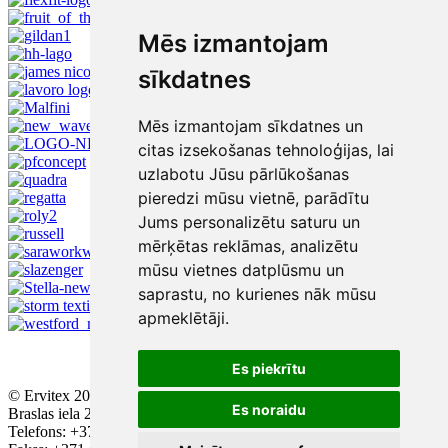
Mēs izmantojam
sīkdatnes
Mēs izmantojam sīkdatnes un
citas izsekošanas tehnoloģijas, lai
uzlabotu Jūsu pārlūkošanas
pieredzi mūsu vietnē, parādītu
Jums personalizētu saturu un
mērķētas reklāmas, analizētu
mūsu vietnes datplūsmu un
saprastu, no kurienes nāk mūsu
apmeklētāji.
Es piekrītu
© Ervitex 2016 - 2026
Es noraidu
Braslas iela 29, ieeja A, 2. stāvs, Rīga, LV - 1084
Telefons: +371 67543384; +371 67436896