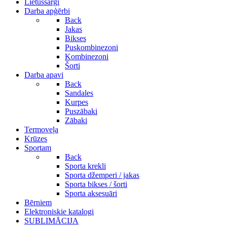
Lietussargi
Darba apģērbi
Back
Jakas
Bikses
Puskombinezoni
Kombinezoni
Šorti
Darba apavi
Back
Sandales
Kurpes
Puszābaki
Zābaki
Termoveļa
Krūzes
Sportam
Back
Sporta krekli
Sporta džemperi / jakas
Sporta bikses / šorti
Sporta aksesuāri
Bērniem
Elektroniskie katalogi
SUBLIMĀCIJA