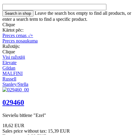
Leave the search box empty to find all products, or
enter a search term to find a specific product.
Clique
Kārtot pēc:
Preces cenas -/+
Preces nosaukuma
Ražotājs:
Clique
Visi ražotāji
Elevate
Gildan
MALFINI
Russell
Stanley/Stella
029460
Sieviešu bītlene "Ezel"
18,62 EUR
Sales price without tax:
15,39 EUR