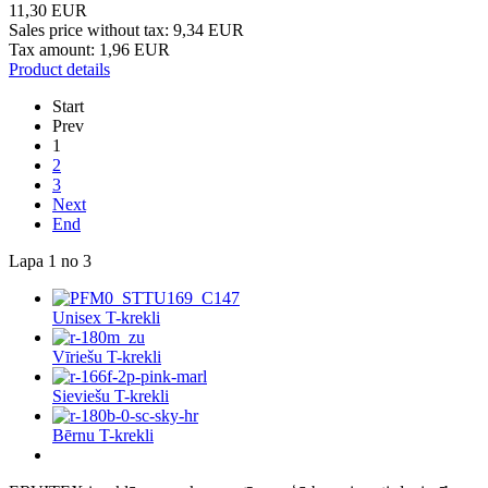
11,30 EUR
Sales price without tax:
9,34 EUR
Tax amount:
1,96 EUR
Product details
Start
Prev
1
2
3
Next
End
Lapa 1 no 3
Unisex T-krekli
Vīriešu T-krekli
Sieviešu T-krekli
Bērnu T-krekli