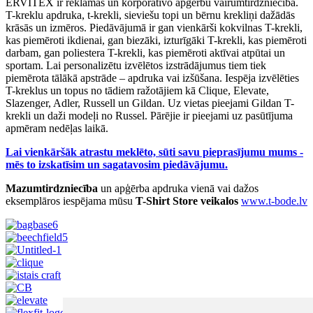
ERVITEX ir reklāmas un korporatīvo apģērbu vairumtirdzniecība.
T-kreklu apdruka, t-krekli, sieviešu topi un bērnu krekliņi dažādās
krāsās un izmēros. Piedāvājumā ir gan vienkārši kokvilnas T-krekli,
kas piemēroti ikdienai, gan biezāki, izturīgāki T-krekli, kas piemēroti
darbam, gan poliestera T-krekli, kas piemēroti aktīvai atpūtai un
sportam. Lai personalizētu izvēlētos izstrādājumus tiem tiek
piemērota tālākā apstrāde – apdruka vai izšūšana. Iespēja izvēlēties
T-kreklus un topus no tādiem ražotājiem kā Clique, Elevate,
Slazenger, Adler, Russell un Gildan. Uz vietas pieejami Gildan T-
krekli un daži modeļi no Russel. Pārējie ir pieejami uz pasūtījuma
apmēram nedēļas laikā.
Lai vienkāršāk atrastu meklēto, sūti savu pieprasījumu mums -
mēs to izskatīsim un sagatavosim piedāvājumu.
Mazumtirdzniecība
un apģērba apdruka vienā vai dažos
eksemplāros iespējama mūsu
T-Shirt Store veikalos
www.t-bode.lv