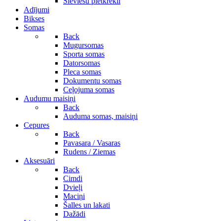
Sieviešu pletkrekli
Adījumi
Bikses
Somas
Back
Mugursomas
Sporta somas
Datorsomas
Pleca somas
Dokumentu somas
Ceļojuma somas
Audumu maisiņi
Back
Auduma somas, maisiņi
Cepures
Back
Pavasara / Vasaras
Rudens / Ziemas
Aksesuāri
Back
Cimdi
Dvieļi
Maciņi
Šalles un lakati
Dažādi