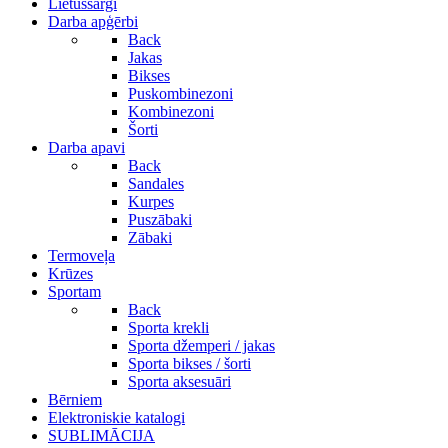
Lietussargi
Darba apģērbi
Back
Jakas
Bikses
Puskombinezoni
Kombinezoni
Šorti
Darba apavi
Back
Sandales
Kurpes
Puszābaki
Zābaki
Termoveļa
Krūzes
Sportam
Back
Sporta krekli
Sporta džemperi / jakas
Sporta bikses / šorti
Sporta aksesuāri
Bērniem
Elektroniskie katalogi
SUBLIMĀCIJA