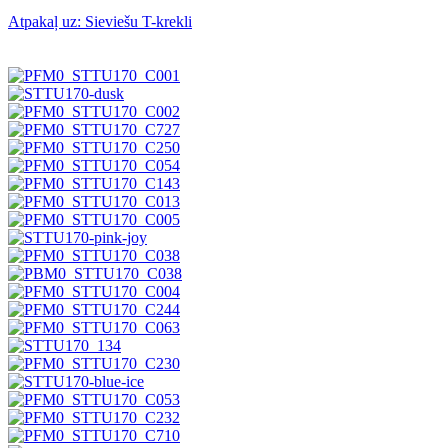
Atpakaļ uz: Sieviešu T-krekli