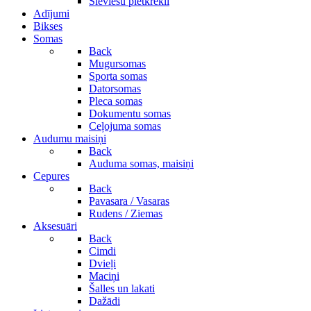
Sieviešu pletkrekli
Adījumi
Bikses
Somas
Back
Mugursomas
Sporta somas
Datorsomas
Pleca somas
Dokumentu somas
Ceļojuma somas
Audumu maisiņi
Back
Auduma somas, maisiņi
Cepures
Back
Pavasara / Vasaras
Rudens / Ziemas
Aksesuāri
Back
Cimdi
Dvieļi
Maciņi
Šalles un lakati
Dažādi