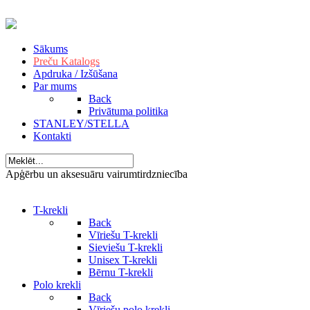
Sākums
Preču Katalogs
Apdruka / Izšūšana
Par mums
Back
Privātuma politika
STANLEY/STELLA
Kontakti
Apģērbu un aksesuāru vairumtirdzniecība
T-krekli
Back
Vīriešu T-krekli
Sieviešu T-krekli
Unisex T-krekli
Bērnu T-krekli
Polo krekli
Back
Vīriešu polo krekli