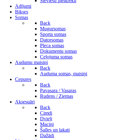
Sieviešu pletkrekli
Adījumi
Bikses
Somas
Back
Mugursomas
Sporta somas
Datorsomas
Pleca somas
Dokumentu somas
Ceļojuma somas
Audumu maisiņi
Back
Auduma somas, maisiņi
Cepures
Back
Pavasara / Vasaras
Rudens / Ziemas
Aksesuāri
Back
Cimdi
Dvieļi
Maciņi
Šalles un lakati
Dažādi