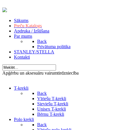
Sākums
Preču Katalogs
Apdruka / Izšūšana
Par mums
Back
Privātuma politika
STANLEY/STELLA
Kontakti
Apģērbu un aksesuāru vairumtirdzniecība
T-krekli
Back
Vīriešu T-krekli
Sieviešu T-krekli
Unisex T-krekli
Bērnu T-krekli
Polo krekli
Back
Vīriešu polo krekli