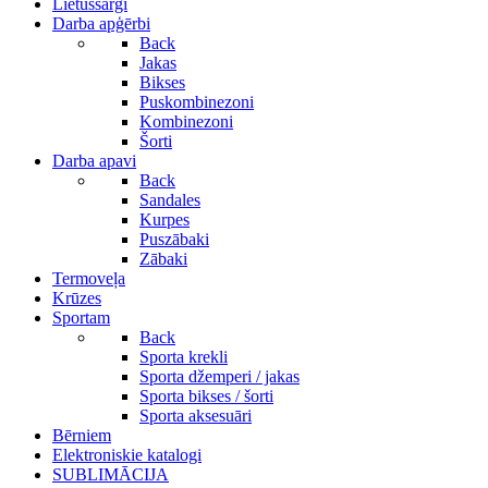
Lietussargi
Darba apģērbi
Back
Jakas
Bikses
Puskombinezoni
Kombinezoni
Šorti
Darba apavi
Back
Sandales
Kurpes
Puszābaki
Zābaki
Termoveļa
Krūzes
Sportam
Back
Sporta krekli
Sporta džemperi / jakas
Sporta bikses / šorti
Sporta aksesuāri
Bērniem
Elektroniskie katalogi
SUBLIMĀCIJA