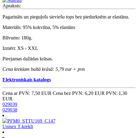
Apraksts:
Pagarināts un pieguļošs sieviešu tops bez piedurknēm ar elastānu.
Materiāls: 95% kokvilna, 5% elastāns
Blīvums: 180g.
Izmēri: XS - XXL
Pieejamas dažādas krāsas.
Cena kreklam baltā krāsā: 5,79 eur + pvn
Elektroniskais katalogs
Cena ar PVN: 7,50 EUR
Cena bez PVN: 6,20 EUR
PVN: 1,30
EUR
029039
029038
Unisex T-krekli