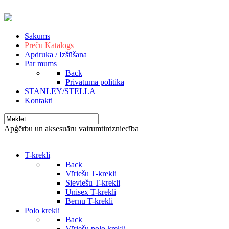
Sākums
Preču Katalogs
Apdruka / Izšūšana
Par mums
Back
Privātuma politika
STANLEY/STELLA
Kontakti
Apģērbu un aksesuāru vairumtirdzniecība
T-krekli
Back
Vīriešu T-krekli
Sieviešu T-krekli
Unisex T-krekli
Bērnu T-krekli
Polo krekli
Back
Vīriešu polo krekli