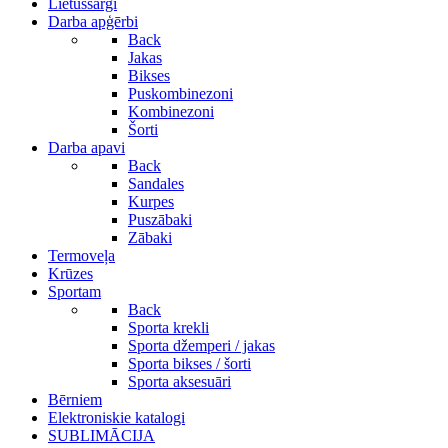
Lietussargi
Darba apģērbi
Back
Jakas
Bikses
Puskombinezoni
Kombinezoni
Šorti
Darba apavi
Back
Sandales
Kurpes
Puszābaki
Zābaki
Termoveļa
Krūzes
Sportam
Back
Sporta krekli
Sporta džemperi / jakas
Sporta bikses / šorti
Sporta aksesuāri
Bērniem
Elektroniskie katalogi
SUBLIMĀCIJA