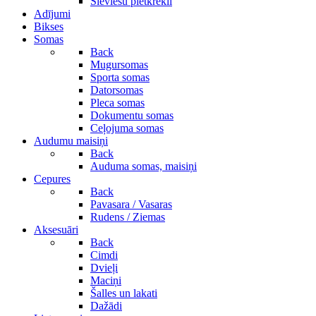
Sieviešu pletkrekli
Adījumi
Bikses
Somas
Back
Mugursomas
Sporta somas
Datorsomas
Pleca somas
Dokumentu somas
Ceļojuma somas
Audumu maisiņi
Back
Auduma somas, maisiņi
Cepures
Back
Pavasara / Vasaras
Rudens / Ziemas
Aksesuāri
Back
Cimdi
Dvieļi
Maciņi
Šalles un lakati
Dažādi