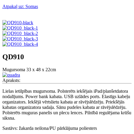
Atpakaļ uz: Somas
QD910
Mugursoma 33 x 48 x 22cm
Apraksts:
Lielas ietilpības mugursoma. Polsterēts iekšējais iPad/planšetdatora
nodalījums. Power bank kabata. USB uzlādes ports. Elastīgs kabeļu
organizators. Iekšējā vērtslietu kabata ar rāvējslēdzēju. Priekšējās
kabatas organizatora sadaļa. Sānu pudeles kabata ar rāvējslēdzēju.
Polsterēts muguras panelis un plecu lences. Pilnībā regulējama krūšu
siksna.
Sastāvs: žakarda neilona/PU pārklājuma poliesters