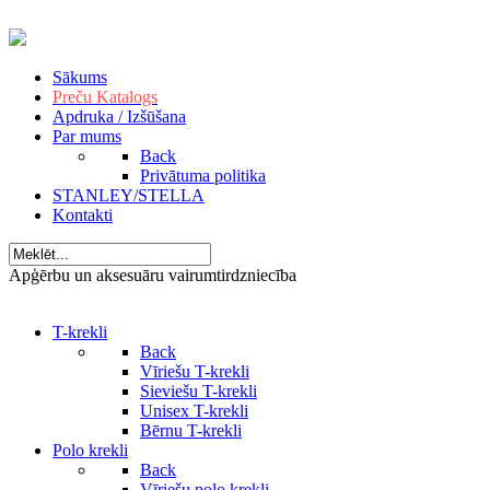
Sākums
Preču Katalogs
Apdruka / Izšūšana
Par mums
Back
Privātuma politika
STANLEY/STELLA
Kontakti
Apģērbu un aksesuāru vairumtirdzniecība
T-krekli
Back
Vīriešu T-krekli
Sieviešu T-krekli
Unisex T-krekli
Bērnu T-krekli
Polo krekli
Back
Vīriešu polo krekli