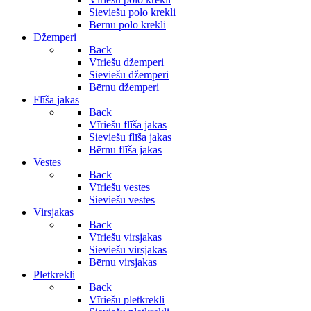
Sieviešu polo krekli
Bērnu polo krekli
Džemperi
Back
Vīriešu džemperi
Sieviešu džemperi
Bērnu džemperi
Flīša jakas
Back
Vīriešu flīša jakas
Sieviešu flīša jakas
Bērnu flīša jakas
Vestes
Back
Vīriešu vestes
Sieviešu vestes
Virsjakas
Back
Vīriešu virsjakas
Sieviešu virsjakas
Bērnu virsjakas
Pletkrekli
Back
Vīriešu pletkrekli