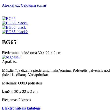
Atpakaļ uz: Ceļojuma somas
BG65
Piederumu maks/soma 30 x 22 x 2 cm
Apraksts:
Mūsdienīga dizaina piederumu maks/somiņa. Polsterēts galvenais nodalī
(līdz 11 collām). Var apdrukāt.
Materiāls: 600D poliesters
Izmērs:
30 x 22 x 2 cm
Pieejamas 2 krāsas
Elektroniskais katalogs