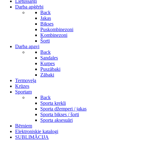
Lietussargi
Darba apģērbi
Back
Jakas
Bikses
Puskombinezoni
Kombinezoni
Šorti
Darba apavi
Back
Sandales
Kurpes
Puszābaki
Zābaki
Termoveļa
Krūzes
Sportam
Back
Sporta krekli
Sporta džemperi / jakas
Sporta bikses / šorti
Sporta aksesuāri
Bērniem
Elektroniskie katalogi
SUBLIMĀCIJA