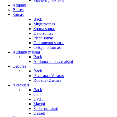
Sieviešu pletkrekli
Adījumi
Bikses
Somas
Back
Mugursomas
Sporta somas
Datorsomas
Pleca somas
Dokumentu somas
Ceļojuma somas
Audumu maisiņi
Back
Auduma somas, maisiņi
Cepures
Back
Pavasara / Vasaras
Rudens / Ziemas
Aksesuāri
Back
Cimdi
Dvieļi
Maciņi
Šalles un lakati
Dažādi