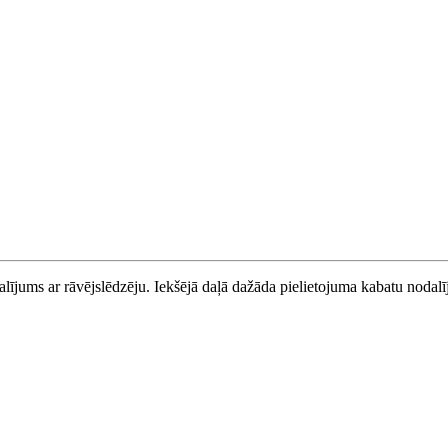
jums ar rāvējslēdzēju. Iekšējā daļā dažāda pielietojuma kabatu nodalīj