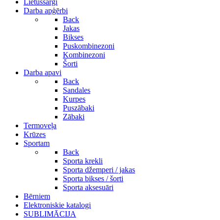
Lietussargi
Darba apģērbi
Back
Jakas
Bikses
Puskombinezoni
Kombinezoni
Šorti
Darba apavi
Back
Sandales
Kurpes
Puszābaki
Zābaki
Termoveļa
Krūzes
Sportam
Back
Sporta krekli
Sporta džemperi / jakas
Sporta bikses / šorti
Sporta aksesuāri
Bērniem
Elektroniskie katalogi
SUBLIMĀCIJA