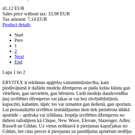
41,12 EUR
Sales price without tax:
33,98 EUR
Tax amount:
7,14 EUR
Product details
Start
Prev
1
2
Next
End
Lapa 1 no 2
ERVITEX ir reklāmas apģērbu vairumtirdzniecība, kam
piedāvājumā ir dažādu modeļu džemperus ar plašu krāsu klāstu gan
vīriešiem, gan sievietēm, gan bērniem. Lielā modeļu daudzveidība
ļauj izvēlēties džemperus vai jakas ar vai bez rāvējslēdzējiem,
kapucēm, kabatām, tāpēc tos var izmantot gan ikdienā, gan sportam.
Lai personalizētu izvēlētos izstrādājumus tiem tiek piemērota tālākā
apstrāde – apdruka vai izšūšana. Iespēja izvēlēties džemperus no
tādiem ražotājiem kā Clique, New Wave, Elevate, Slazenger, Adler,
Russell un Gildan. Uz vietas noliktavā ir pieejamas kapučjakas no
Gildan, bet citas preces ir pieejamas uz pasūtījuma apmēram nedēļas