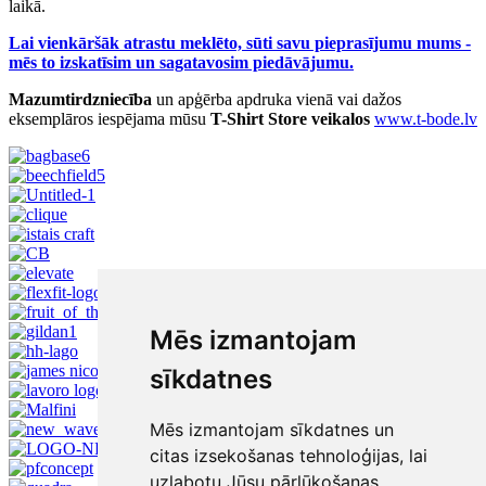
laikā.
Lai vienkāršāk atrastu meklēto, sūti savu pieprasījumu mums -
mēs to izskatīsim un sagatavosim piedāvājumu.
Mazumtirdzniecība
un apģērba apdruka vienā vai dažos
eksemplāros iespējama mūsu
T-Shirt Store veikalos
www.t-bode.lv
Mēs izmantojam
sīkdatnes
Mēs izmantojam sīkdatnes un
citas izsekošanas tehnoloģijas, lai
uzlabotu Jūsu pārlūkošanas