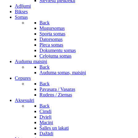
Sieviešu pletkrekli
Adījumi
Bikses
Somas
Back
Mugursomas
Sporta somas
Datorsomas
Pleca somas
Dokumentu somas
Ceļojuma somas
Audumu maisiņi
Back
Auduma somas, maisiņi
Cepures
Back
Pavasara / Vasaras
Rudens / Ziemas
Aksesuāri
Back
Cimdi
Dvieļi
Maciņi
Šalles un lakati
Dažādi