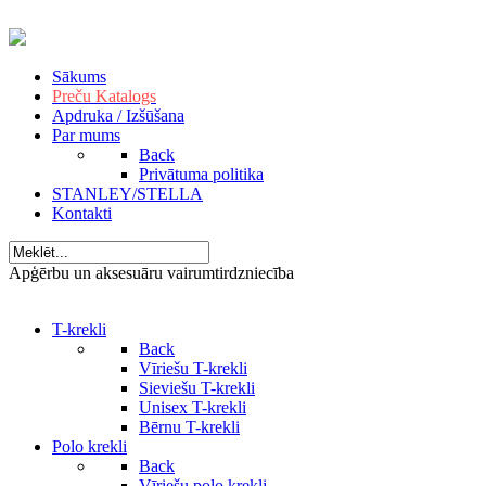
Sākums
Preču Katalogs
Apdruka / Izšūšana
Par mums
Back
Privātuma politika
STANLEY/STELLA
Kontakti
Apģērbu un aksesuāru vairumtirdzniecība
T-krekli
Back
Vīriešu T-krekli
Sieviešu T-krekli
Unisex T-krekli
Bērnu T-krekli
Polo krekli
Back
Vīriešu polo krekli