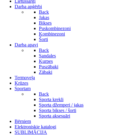
Lietussargi
Darba apģērbi
Back
Jakas
Bikses
Puskombinezoni
Kombinezoni
Šorti
Darba apavi
Back
Sandales
Kurpes
Puszābaki
Zābaki
Termoveļa
Krūzes
Sportam
Back
Sporta krekli
Sporta džemperi / jakas
Sporta bikses / šorti
Sporta aksesuāri
Bērniem
Elektroniskie katalogi
SUBLIMĀCIJA