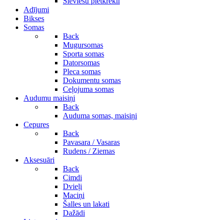
Sieviešu pletkrekli
Adījumi
Bikses
Somas
Back
Mugursomas
Sporta somas
Datorsomas
Pleca somas
Dokumentu somas
Ceļojuma somas
Audumu maisiņi
Back
Auduma somas, maisiņi
Cepures
Back
Pavasara / Vasaras
Rudens / Ziemas
Aksesuāri
Back
Cimdi
Dvieļi
Maciņi
Šalles un lakati
Dažādi