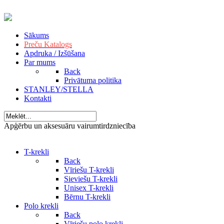
Sākums
Preču Katalogs
Apdruka / Izšūšana
Par mums
Back
Privātuma politika
STANLEY/STELLA
Kontakti
Apģērbu un aksesuāru vairumtirdzniecība
T-krekli
Back
Vīriešu T-krekli
Sieviešu T-krekli
Unisex T-krekli
Bērnu T-krekli
Polo krekli
Back
Vīriešu polo krekli