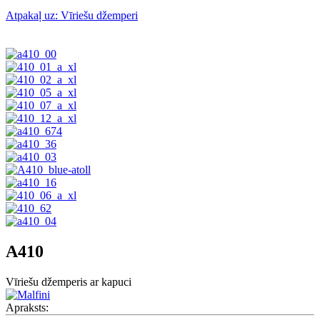
Atpakaļ uz: Vīriešu džemperi
A410
Vīriešu džemperis ar kapuci
Apraksts: