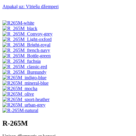
Atpakaļ uz: Vīriešu džemperi
R-265M