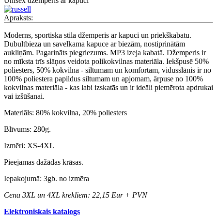
Unisex džemperis ar kapuci
Apraksts:
Moderns, sportiska stila džemperis ar kapuci un priekškabatu.
Dubultbieza un savelkama kapuce ar biezām, nostiprinātām
aukliņām. Pagarināts piegriezums. MP3 izeja kabatā. Džemperis ir
no mīksta trīs slāņos veidota polikokvilnas materiāla. Iekšpusē 50%
poliesters, 50% kokvilna - siltumam un komfortam, vidusslānis ir no
100% poliestera papildus siltumam un apjomam, ārpuse no 100%
kokvilnas materiāla - kas labi izskatās un ir ideāli piemērota apdrukai
vai izšūšanai.
Materiāls: 80% kokvilna, 20% poliesters
Blīvums: 280g.
Izmēri: XS-4XL
Pieejamas dažādas krāsas.
Iepakojumā: 3gb. no izmēra
Cena 3XL un 4XL krekliem: 22,15 Eur + PVN
Elektroniskais katalogs