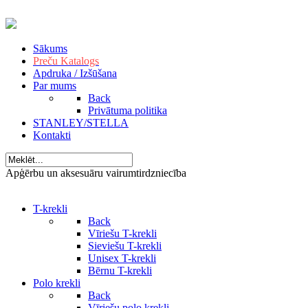
Sākums
Preču Katalogs
Apdruka / Izšūšana
Par mums
Back
Privātuma politika
STANLEY/STELLA
Kontakti
Apģērbu un aksesuāru vairumtirdzniecība
T-krekli
Back
Vīriešu T-krekli
Sieviešu T-krekli
Unisex T-krekli
Bērnu T-krekli
Polo krekli
Back
Vīriešu polo krekli