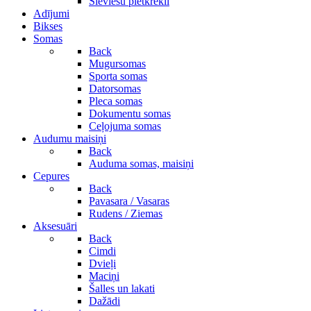
Sieviešu pletkrekli
Adījumi
Bikses
Somas
Back
Mugursomas
Sporta somas
Datorsomas
Pleca somas
Dokumentu somas
Ceļojuma somas
Audumu maisiņi
Back
Auduma somas, maisiņi
Cepures
Back
Pavasara / Vasaras
Rudens / Ziemas
Aksesuāri
Back
Cimdi
Dvieļi
Maciņi
Šalles un lakati
Dažādi