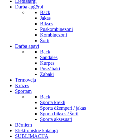
Lietussargi
Darba apģērbi
Back
Jakas
Bikses
Puskombinezoni
Kombinezoni
Šorti
Darba apavi
Back
Sandales
Kurpes
Puszābaki
Zābaki
Termoveļa
Krūzes
Sportam
Back
Sporta krekli
Sporta džemperi / jakas
Sporta bikses / šorti
Sporta aksesuāri
Bērniem
Elektroniskie katalogi
SUBLIMĀCIJA