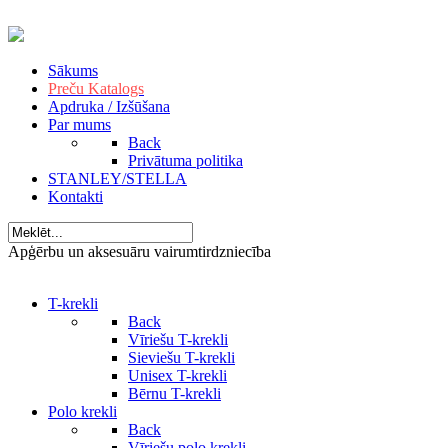
Sākums
Preču Katalogs
Apdruka / Izšūšana
Par mums
Back
Privātuma politika
STANLEY/STELLA
Kontakti
Apģērbu un aksesuāru vairumtirdzniecība
T-krekli
Back
Vīriešu T-krekli
Sieviešu T-krekli
Unisex T-krekli
Bērnu T-krekli
Polo krekli
Back
Vīriešu polo krekli