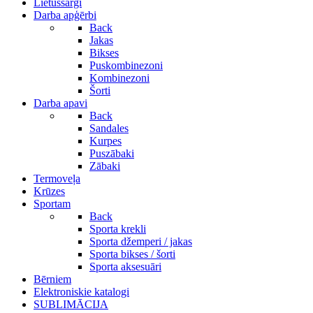
Lietussargi
Darba apģērbi
Back
Jakas
Bikses
Puskombinezoni
Kombinezoni
Šorti
Darba apavi
Back
Sandales
Kurpes
Puszābaki
Zābaki
Termoveļa
Krūzes
Sportam
Back
Sporta krekli
Sporta džemperi / jakas
Sporta bikses / šorti
Sporta aksesuāri
Bērniem
Elektroniskie katalogi
SUBLIMĀCIJA