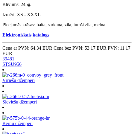
Blīvums: 245g.
Izmēri: XS - XXXL
Pieejamās krāsas: balta, sarkana, zila, tumši zila, melna.
Elektroniskais katalogs
Cena ar PVN: 64,34 EUR
Cena bez PVN: 53,17 EUR
PVN: 11,17
EUR
39481
STSU956
Vīriešu džemperi
Sieviešu džemperi
Bērnu džemperi