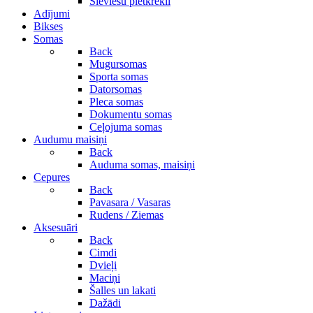
Sieviešu pletkrekli
Adījumi
Bikses
Somas
Back
Mugursomas
Sporta somas
Datorsomas
Pleca somas
Dokumentu somas
Ceļojuma somas
Audumu maisiņi
Back
Auduma somas, maisiņi
Cepures
Back
Pavasara / Vasaras
Rudens / Ziemas
Aksesuāri
Back
Cimdi
Dvieļi
Maciņi
Šalles un lakati
Dažādi