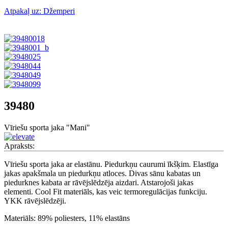
Atpakaļ uz: Džemperi
39480
Vīriešu sporta jaka "Mani"
Apraksts:
Vīriešu sporta jaka ar elastānu. Piedurkņu caurumi īkšķim. Elastīga
jakas apakšmala un piedurkņu atloces. Divas sānu kabatas un
piedurknes kabata ar rāvējslēdzēja aizdari. Atstarojoši jakas
elementi. Cool Fit materiāls, kas veic termoregulācijas funkciju.
YKK rāvējslēdzēji.
Materiāls: 89% poliesters, 11% elastāns