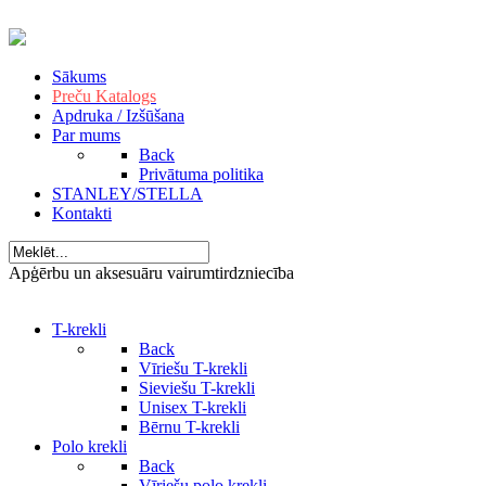
Sākums
Preču Katalogs
Apdruka / Izšūšana
Par mums
Back
Privātuma politika
STANLEY/STELLA
Kontakti
Apģērbu un aksesuāru vairumtirdzniecība
T-krekli
Back
Vīriešu T-krekli
Sieviešu T-krekli
Unisex T-krekli
Bērnu T-krekli
Polo krekli
Back
Vīriešu polo krekli