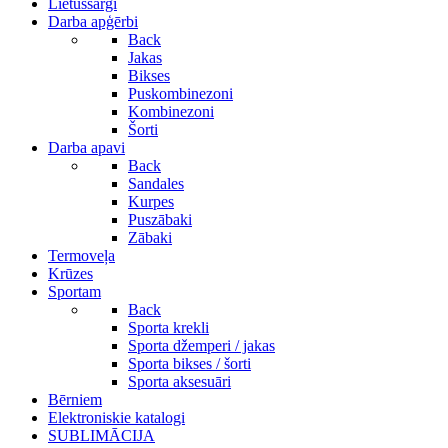
Lietussargi
Darba apģērbi
Back
Jakas
Bikses
Puskombinezoni
Kombinezoni
Šorti
Darba apavi
Back
Sandales
Kurpes
Puszābaki
Zābaki
Termoveļa
Krūzes
Sportam
Back
Sporta krekli
Sporta džemperi / jakas
Sporta bikses / šorti
Sporta aksesuāri
Bērniem
Elektroniskie katalogi
SUBLIMĀCIJA