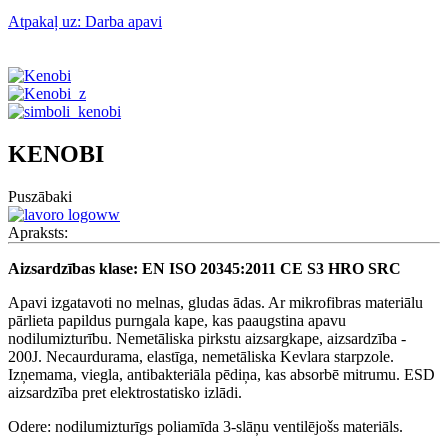
Atpakaļ uz: Darba apavi
KENOBI
Puszābaki
Apraksts:
Aizsardzības klase: EN ISO 20345:2011 CE S3 HRO SRC
Apavi izgatavoti no melnas, gludas ādas. Ar mikrofibras materiālu
pārlieta papildus purngala kape, kas paaugstina apavu
nodilumizturību. Nemetāliska pirkstu aizsargkape, aizsardzība -
200J. Necaurdurama, elastīga, nemetāliska Kevlara starpzole.
Izņemama, viegla, antibakteriāla pēdiņa, kas absorbē mitrumu. ESD
aizsardzība pret elektrostatisko izlādi.
Odere: nodilumizturīgs poliamīda 3-slāņu ventilējošs materiāls.