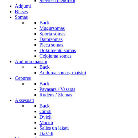
Sieviešu pletkrekli
Adījumi
Bikses
Somas
Back
Mugursomas
Sporta somas
Datorsomas
Pleca somas
Dokumentu somas
Ceļojuma somas
Audumu maisiņi
Back
Auduma somas, maisiņi
Cepures
Back
Pavasara / Vasaras
Rudens / Ziemas
Aksesuāri
Back
Cimdi
Dvieļi
Maciņi
Šalles un lakati
Dažādi