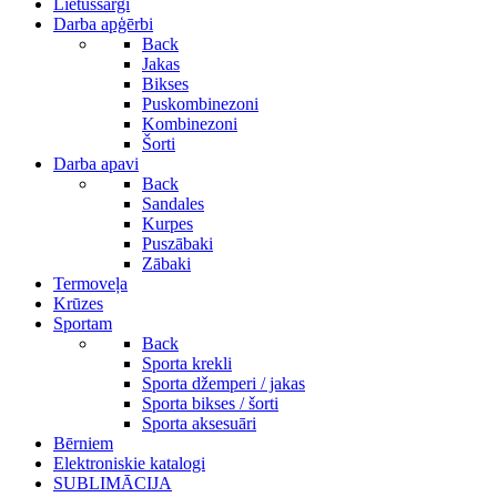
Lietussargi
Darba apģērbi
Back
Jakas
Bikses
Puskombinezoni
Kombinezoni
Šorti
Darba apavi
Back
Sandales
Kurpes
Puszābaki
Zābaki
Termoveļa
Krūzes
Sportam
Back
Sporta krekli
Sporta džemperi / jakas
Sporta bikses / šorti
Sporta aksesuāri
Bērniem
Elektroniskie katalogi
SUBLIMĀCIJA