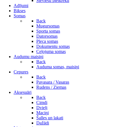
Sieviešu pletkrekli
Adījumi
Bikses
Somas
Back
Mugursomas
Sporta somas
Datorsomas
Pleca somas
Dokumentu somas
Ceļojuma somas
Audumu maisiņi
Back
Auduma somas, maisiņi
Cepures
Back
Pavasara / Vasaras
Rudens / Ziemas
Aksesuāri
Back
Cimdi
Dvieļi
Maciņi
Šalles un lakati
Dažādi