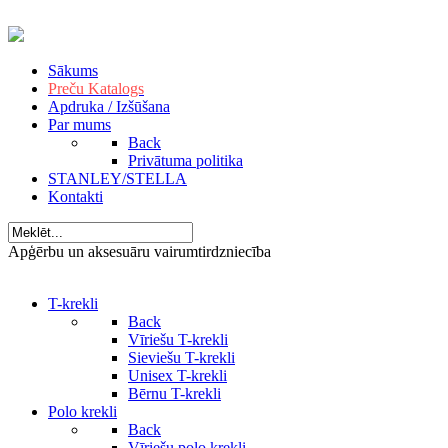
Sākums
Preču Katalogs
Apdruka / Izšūšana
Par mums
Back
Privātuma politika
STANLEY/STELLA
Kontakti
Apģērbu un aksesuāru vairumtirdzniecība
T-krekli
Back
Vīriešu T-krekli
Sieviešu T-krekli
Unisex T-krekli
Bērnu T-krekli
Polo krekli
Back
Vīriešu polo krekli