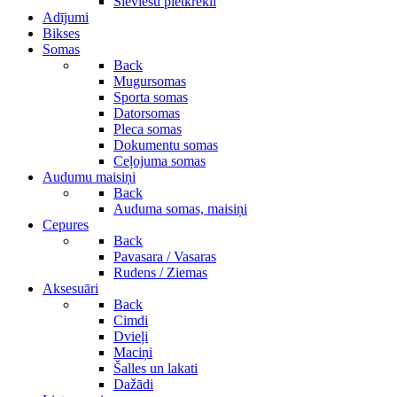
Sieviešu pletkrekli
Adījumi
Bikses
Somas
Back
Mugursomas
Sporta somas
Datorsomas
Pleca somas
Dokumentu somas
Ceļojuma somas
Audumu maisiņi
Back
Auduma somas, maisiņi
Cepures
Back
Pavasara / Vasaras
Rudens / Ziemas
Aksesuāri
Back
Cimdi
Dvieļi
Maciņi
Šalles un lakati
Dažādi