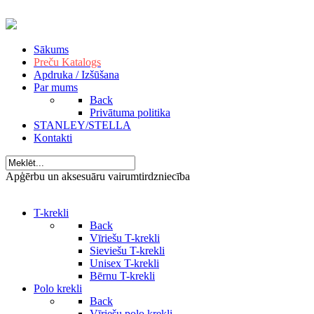
Sākums
Preču Katalogs
Apdruka / Izšūšana
Par mums
Back
Privātuma politika
STANLEY/STELLA
Kontakti
Apģērbu un aksesuāru vairumtirdzniecība
T-krekli
Back
Vīriešu T-krekli
Sieviešu T-krekli
Unisex T-krekli
Bērnu T-krekli
Polo krekli
Back
Vīriešu polo krekli