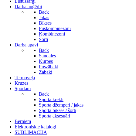
Lietussargi
Darba apģērbi
Back
Jakas
Bikses
Puskombinezoni
Kombinezoni
Šorti
Darba apavi
Back
Sandales
Kurpes
Puszābaki
Zābaki
Termoveļa
Krūzes
Sportam
Back
Sporta krekli
Sporta džemperi / jakas
Sporta bikses / šorti
Sporta aksesuāri
Bērniem
Elektroniskie katalogi
SUBLIMĀCIJA