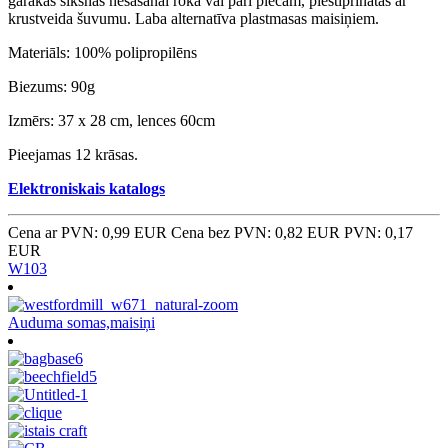
garākas siksnas nēsāšanai rokā vai pāri plecam, piestiprinātas ar
krustveida šuvumu. Laba alternatīva plastmasas maisiņiem.
Materiāls: 100% polipropilēns
Biezums: 90g
Izmērs: 37 x 28 cm, lences 60cm
Pieejamas 12 krāsas.
Elektroniskais katalogs
Cena ar PVN: 0,99 EUR
Cena bez PVN: 0,82 EUR
PVN: 0,17
EUR
W103
Auduma somas,maisiņi