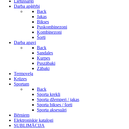
Lietussargi
Darba apģērbi
Back
Jakas
Bikses
Puskombinezoni
Kombinezoni
Šorti
Darba apavi
Back
Sandales
Kurpes
Puszābaki
Zābaki
Termoveļa
Krūzes
Sportam
Back
Sporta krekli
Sporta džemperi / jakas
Sporta bikses / šorti
Sporta aksesuāri
Bērniem
Elektroniskie katalogi
SUBLIMĀCIJA