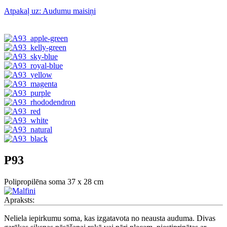
Atpakaļ uz: Audumu maisiņi
P93
Polipropilēna soma 37 x 28 cm
Apraksts:
Neliela iepirkumu soma, kas izgatavota no neausta auduma. Divas