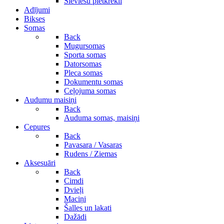
Sieviešu pletkrekli
Adījumi
Bikses
Somas
Back
Mugursomas
Sporta somas
Datorsomas
Pleca somas
Dokumentu somas
Ceļojuma somas
Audumu maisiņi
Back
Auduma somas, maisiņi
Cepures
Back
Pavasara / Vasaras
Rudens / Ziemas
Aksesuāri
Back
Cimdi
Dvieļi
Maciņi
Šalles un lakati
Dažādi