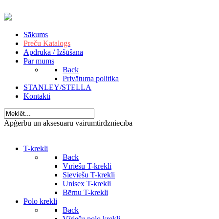
Sākums
Preču Katalogs
Apdruka / Izšūšana
Par mums
Back
Privātuma politika
STANLEY/STELLA
Kontakti
Apģērbu un aksesuāru vairumtirdzniecība
T-krekli
Back
Vīriešu T-krekli
Sieviešu T-krekli
Unisex T-krekli
Bērnu T-krekli
Polo krekli
Back
Vīriešu polo krekli