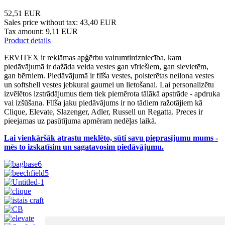
52,51 EUR
Sales price without tax:
43,40 EUR
Tax amount:
9,11 EUR
Product details
ERVITEX ir reklāmas apģērbu vairumtirdzniecība, kam
piedāvājumā ir dažāda veida vestes gan vīriešiem, gan sievietēm,
gan bērniem. Piedāvājumā ir flīša vestes, polsterētas neilona vestes
un softshell vestes jebkurai gaumei un lietošanai. Lai personalizētu
izvēlētos izstrādājumus tiem tiek piemērota tālākā apstrāde - apdruka
vai izšūšana. Flīša jaku piedāvājums ir no tādiem ražotājiem kā
Clique, Elevate, Slazenger, Adler, Russell un Regatta. Preces ir
pieejamas uz pasūtījuma apmēram nedēļas laikā.
Lai vienkāršāk atrastu meklēto, sūti savu pieprasījumu mums -
mēs to izskatīsim un sagatavosim piedāvājumu.