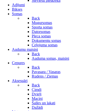
Sieviešu pletkrekli
Adījumi
Bikses
Somas
Back
Mugursomas
Sporta somas
Datorsomas
Pleca somas
Dokumentu somas
Ceļojuma somas
Audumu maisiņi
Back
Auduma somas, maisiņi
Cepures
Back
Pavasara / Vasaras
Rudens / Ziemas
Aksesuāri
Back
Cimdi
Dvieļi
Maciņi
Šalles un lakati
Dažādi