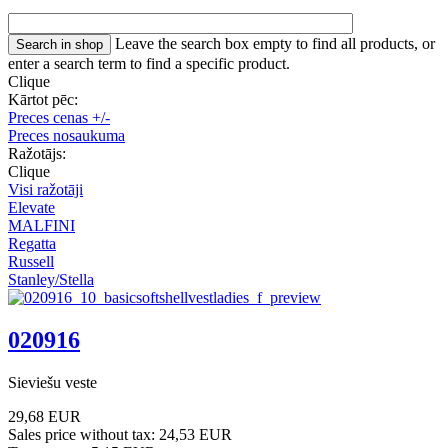
Leave the search box empty to find all products, or
enter a search term to find a specific product.
Clique
Kārtot pēc:
Preces cenas +/-
Preces nosaukuma
Ražotājs:
Clique
Visi ražotāji
Elevate
MALFINI
Regatta
Russell
Stanley/Stella
020916
Sieviešu veste
29,68 EUR
Sales price without tax:
24,53 EUR