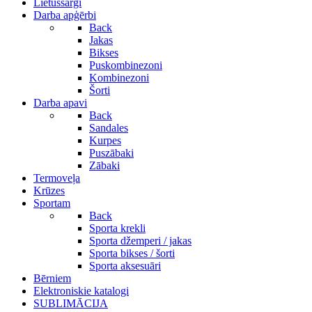
Lietussargi
Darba apģērbi
Back
Jakas
Bikses
Puskombinezoni
Kombinezoni
Šorti
Darba apavi
Back
Sandales
Kurpes
Puszābaki
Zābaki
Termoveļa
Krūzes
Sportam
Back
Sporta krekli
Sporta džemperi / jakas
Sporta bikses / šorti
Sporta aksesuāri
Bērniem
Elektroniskie katalogi
SUBLIMĀCIJA