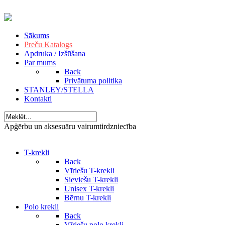
Sākums
Preču Katalogs
Apdruka / Izšūšana
Par mums
Back
Privātuma politika
STANLEY/STELLA
Kontakti
Apģērbu un aksesuāru vairumtirdzniecība
T-krekli
Back
Vīriešu T-krekli
Sieviešu T-krekli
Unisex T-krekli
Bērnu T-krekli
Polo krekli
Back
Vīriešu polo krekli