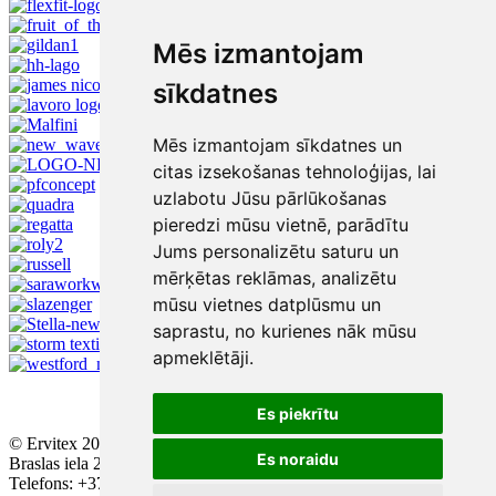
Mēs izmantojam
sīkdatnes
Mēs izmantojam sīkdatnes un
citas izsekošanas tehnoloģijas, lai
uzlabotu Jūsu pārlūkošanas
pieredzi mūsu vietnē, parādītu
Jums personalizētu saturu un
mērķētas reklāmas, analizētu
mūsu vietnes datplūsmu un
saprastu, no kurienes nāk mūsu
apmeklētāji.
Es piekrītu
© Ervitex 2016 - 2026
Es noraidu
Braslas iela 29, ieeja A, 2. stāvs, Rīga, LV - 1084
Telefons: +371 67543384; +371 67436896