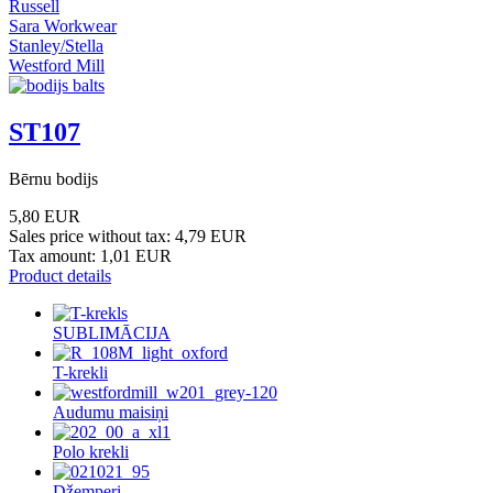
Russell
Sara Workwear
Stanley/Stella
Westford Mill
ST107
Bērnu bodijs
5,80 EUR
Sales price without tax:
4,79 EUR
Tax amount:
1,01 EUR
Product details
SUBLIMĀCIJA
T-krekli
Audumu maisiņi
Polo krekli
Džemperi