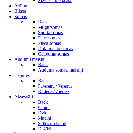
Sieviešu pletkrekli
Adījumi
Bikses
Somas
Back
Mugursomas
Sporta somas
Datorsomas
Pleca somas
Dokumentu somas
Ceļojuma somas
Audumu maisiņi
Back
Auduma somas, maisiņi
Cepures
Back
Pavasara / Vasaras
Rudens / Ziemas
Aksesuāri
Back
Cimdi
Dvieļi
Maciņi
Šalles un lakati
Dažādi