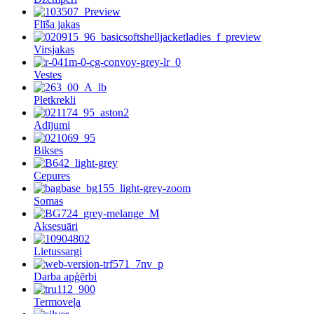
Flīša jakas
Virsjakas
Vestes
Pletkrekli
Adījumi
Bikses
Cepures
Somas
Aksesuāri
Lietussargi
Darba apģērbi
Termoveļa