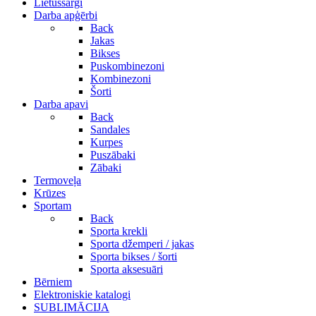
Lietussargi
Darba apģērbi
Back
Jakas
Bikses
Puskombinezoni
Kombinezoni
Šorti
Darba apavi
Back
Sandales
Kurpes
Puszābaki
Zābaki
Termoveļa
Krūzes
Sportam
Back
Sporta krekli
Sporta džemperi / jakas
Sporta bikses / šorti
Sporta aksesuāri
Bērniem
Elektroniskie katalogi
SUBLIMĀCIJA