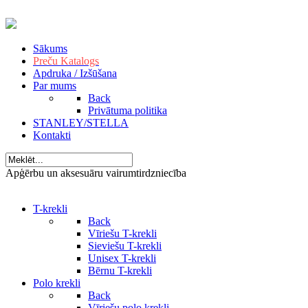
Sākums
Preču Katalogs
Apdruka / Izšūšana
Par mums
Back
Privātuma politika
STANLEY/STELLA
Kontakti
Apģērbu un aksesuāru vairumtirdzniecība
T-krekli
Back
Vīriešu T-krekli
Sieviešu T-krekli
Unisex T-krekli
Bērnu T-krekli
Polo krekli
Back
Vīriešu polo krekli