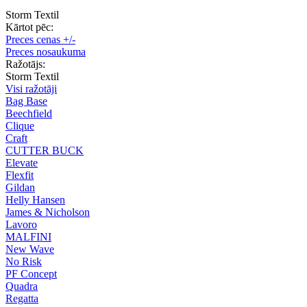
Storm Textil
Kārtot pēc:
Preces cenas +/-
Preces nosaukuma
Ražotājs:
Storm Textil
Visi ražotāji
Bag Base
Beechfield
Clique
Craft
CUTTER BUCK
Elevate
Flexfit
Gildan
Helly Hansen
James & Nicholson
Lavoro
MALFINI
New Wave
No Risk
PF Concept
Quadra
Regatta