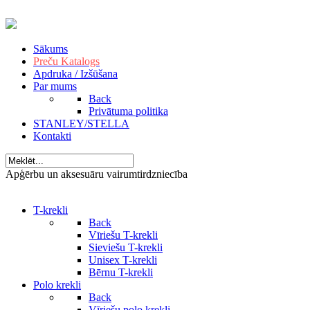
Sākums
Preču Katalogs
Apdruka / Izšūšana
Par mums
Back
Privātuma politika
STANLEY/STELLA
Kontakti
Apģērbu un aksesuāru vairumtirdzniecība
T-krekli
Back
Vīriešu T-krekli
Sieviešu T-krekli
Unisex T-krekli
Bērnu T-krekli
Polo krekli
Back
Vīriešu polo krekli