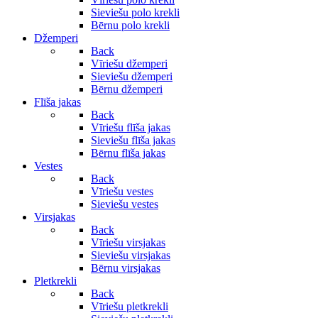
Sieviešu polo krekli
Bērnu polo krekli
Džemperi
Back
Vīriešu džemperi
Sieviešu džemperi
Bērnu džemperi
Flīša jakas
Back
Vīriešu flīša jakas
Sieviešu flīša jakas
Bērnu flīša jakas
Vestes
Back
Vīriešu vestes
Sieviešu vestes
Virsjakas
Back
Vīriešu virsjakas
Sieviešu virsjakas
Bērnu virsjakas
Pletkrekli
Back
Vīriešu pletkrekli