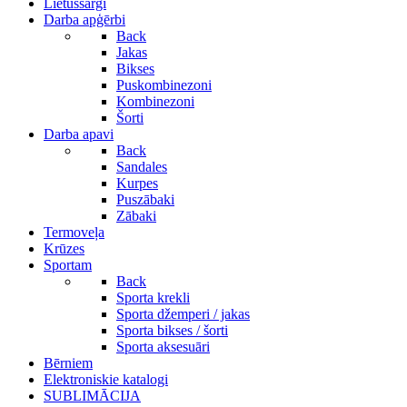
Lietussargi
Darba apģērbi
Back
Jakas
Bikses
Puskombinezoni
Kombinezoni
Šorti
Darba apavi
Back
Sandales
Kurpes
Puszābaki
Zābaki
Termoveļa
Krūzes
Sportam
Back
Sporta krekli
Sporta džemperi / jakas
Sporta bikses / šorti
Sporta aksesuāri
Bērniem
Elektroniskie katalogi
SUBLIMĀCIJA