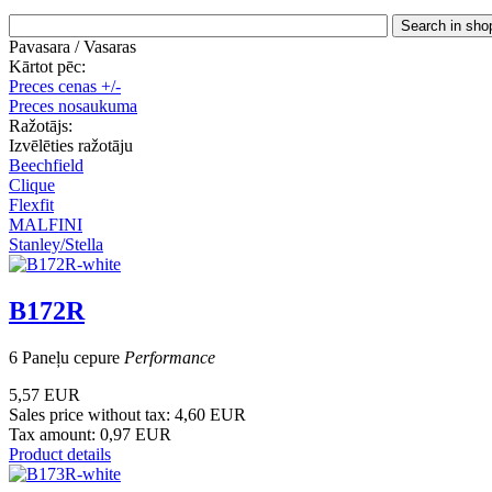
Pavasara / Vasaras
Kārtot pēc:
Preces cenas +/-
Preces nosaukuma
Ražotājs:
Izvēlēties ražotāju
Beechfield
Clique
Flexfit
MALFINI
Stanley/Stella
B172R
6 Paneļu cepure
Performance
5,57 EUR
Sales price without tax:
4,60 EUR
Tax amount:
0,97 EUR
Product details