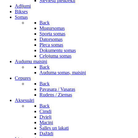
Sieviešu pletkrekli
Adījumi
Bikses
Somas
Back
Mugursomas
Sporta somas
Datorsomas
Pleca somas
Dokumentu somas
Ceļojuma somas
Audumu maisiņi
Back
Auduma somas, maisiņi
Cepures
Back
Pavasara / Vasaras
Rudens / Ziemas
Aksesuāri
Back
Cimdi
Dvieļi
Maciņi
Šalles un lakati
Dažādi