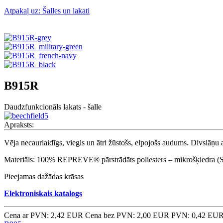
Atpakaļ uz: Šalles un lakati
B915R
Daudzfunkcionāls lakats - šalle
Apraksts:
Vēja necaurlaidīgs, viegls un ātri žūstošs, elpojošs audums. Divslā
Materiāls: 100% REPREVE® pārstrādāts poliesters – mikrošķiedra (Sertif
Pieejamas dažādas krāsas
Elektroniskais katalogs
Cena ar PVN: 2,42 EUR
Cena bez PVN: 2,00 EUR
PVN: 0,42 EU