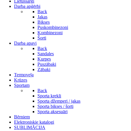
Lietussargi
Darba apģērbi
Back
Jakas
Bikses
Puskombinezoni
Kombinezoni
Šorti
Darba apavi
Back
Sandales
Kurpes
Puszābaki
Zābaki
Termoveļa
Krūzes
Sportam
Back
Sporta krekli
Sporta džemperi / jakas
Sporta bikses / šorti
Sporta aksesuāri
Bērniem
Elektroniskie katalogi
SUBLIMĀCIJA