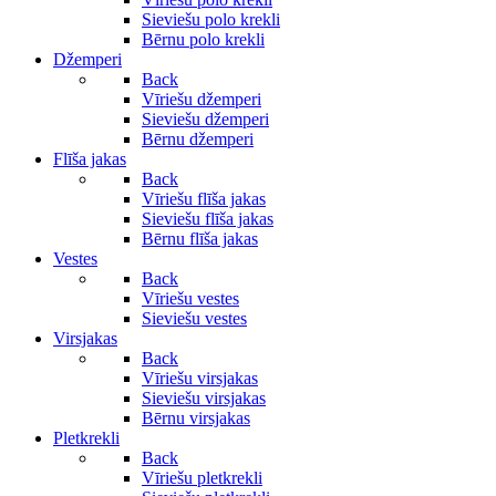
Sieviešu polo krekli
Bērnu polo krekli
Džemperi
Back
Vīriešu džemperi
Sieviešu džemperi
Bērnu džemperi
Flīša jakas
Back
Vīriešu flīša jakas
Sieviešu flīša jakas
Bērnu flīša jakas
Vestes
Back
Vīriešu vestes
Sieviešu vestes
Virsjakas
Back
Vīriešu virsjakas
Sieviešu virsjakas
Bērnu virsjakas
Pletkrekli
Back
Vīriešu pletkrekli