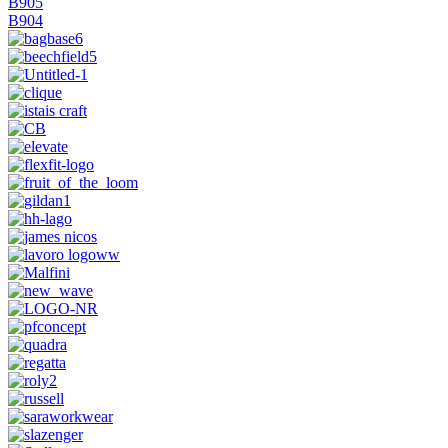
B905
B904