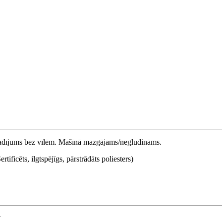
ņu adījums bez vīlēm. Mašīnā mazgājams/negludināms.
icēts, ilgtspējīgs, pārstrādāts poliesters)
R