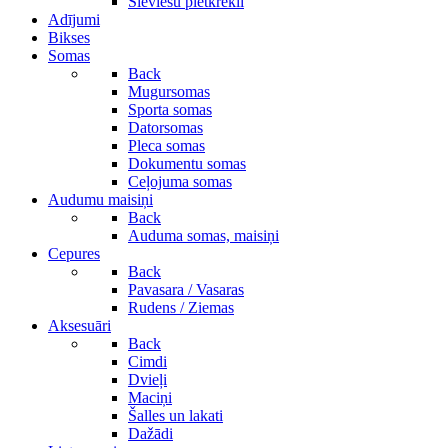
Sieviešu pletkrekli
Adījumi
Bikses
Somas
Back
Mugursomas
Sporta somas
Datorsomas
Pleca somas
Dokumentu somas
Ceļojuma somas
Audumu maisiņi
Back
Auduma somas, maisiņi
Cepures
Back
Pavasara / Vasaras
Rudens / Ziemas
Aksesuāri
Back
Cimdi
Dvieļi
Maciņi
Šalles un lakati
Dažādi