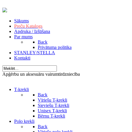
Sākums
Preču Katalogs
Apdruka / Izšūšana
Par mums
Back
Privātuma politika
STANLEY/STELLA
Kontakti
Apģērbu un aksesuāru vairumtirdzniecība
T-krekli
Back
Vīriešu T-krekli
Sieviešu T-krekli
Unisex T-krekli
Bērnu T-krekli
Polo krekli
Back
Vīriešu polo krekli