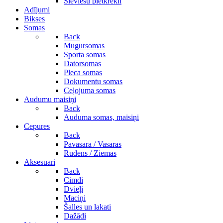
Sieviešu pletkrekli
Adījumi
Bikses
Somas
Back
Mugursomas
Sporta somas
Datorsomas
Pleca somas
Dokumentu somas
Ceļojuma somas
Audumu maisiņi
Back
Auduma somas, maisiņi
Cepures
Back
Pavasara / Vasaras
Rudens / Ziemas
Aksesuāri
Back
Cimdi
Dvieļi
Maciņi
Šalles un lakati
Dažādi