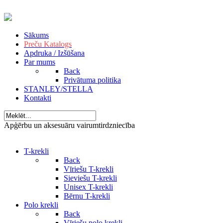
Sākums
Preču Katalogs
Apdruka / Izšūšana
Par mums
Back
Privātuma politika
STANLEY/STELLA
Kontakti
Apģērbu un aksesuāru vairumtirdzniecība
T-krekli
Back
Vīriešu T-krekli
Sieviešu T-krekli
Unisex T-krekli
Bērnu T-krekli
Polo krekli
Back
Vīriešu polo krekli