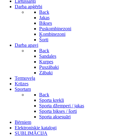
Lietussargi
Darba apģērbi
Back
Jakas
Bikses
Puskombinezoni
Kombinezoni
Šorti
Darba apavi
Back
Sandales
Kurpes
Puszābaki
Zābaki
Termoveļa
Krūzes
Sportam
Back
Sporta krekli
Sporta džemperi / jakas
Sporta bikses / šorti
Sporta aksesuāri
Bērniem
Elektroniskie katalogi
SUBLIMĀCIJA